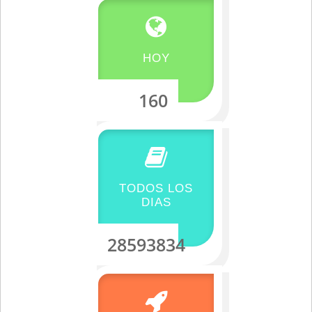
HOY
160
TODOS LOS
DIAS
28593834