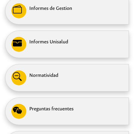
y Reclamos
y Reclamos
Informes de Gestion
sistema de quejas y reclamos.
Nuevo sitio web.
Informes Unisalud
Normatividad
Leer mas
Leer mas
Preguntas frecuentes